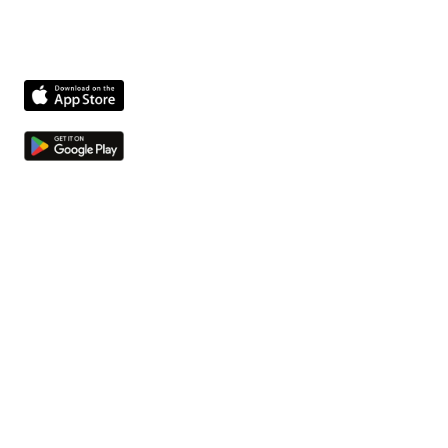
Produit
Problèmes et tâches
Compliance agent
Integrations
Fichiers et actifs
L'entreprise
À propos de nous
Offres d'emploi
Contacter
Plus
Ressources
Sécurité