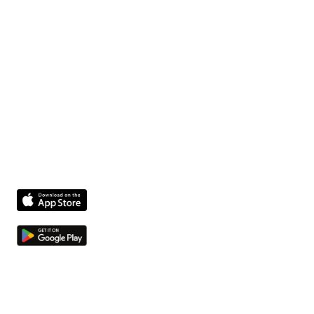
Fixform fournit à l'équipe de votre site une plateforme
qui simplifie la gestion, améliore la sécurité et optimise
les opérations.
Produit
Problèmes et tâches
Compliance agent
Integrations