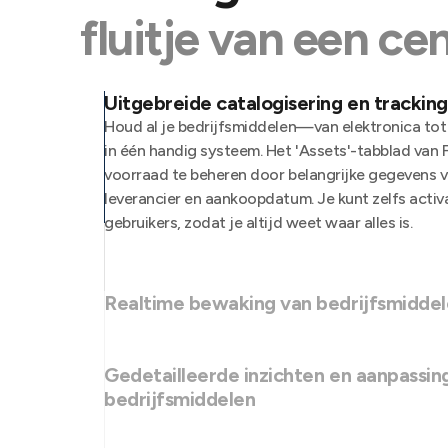
fluitje van een ce
Uitgebreide catalogisering en tracking
Houd al je bedrijfsmiddelen—van elektronica t
in één handig systeem. Het 'Assets'-tabblad van F
voorraad te beheren door belangrijke gegevens v
leverancier en aankoopdatum. Je kunt zelfs activ
gebruikers, zodat je altijd weet waar alles is.
Realtime bewaking van bedrijfsmiddel
Met FixForm houd je de status en het gebruik van 
gaten, zodat je ervoor zorgt dat alles optimaal d
Gedetailleerde inzichten en aanpassin
geven je direct inzicht in de toestand van je midde
bedrijfsmiddelen
inactief of toe aan onderhoud is, FixForm waarsc
aandacht nodig heeft, zodat je onverwachte uitv
Elke assetinvoer geeft je een bron aan informati
levensduur van je assets verlengt en onderhouds
en zelfs de gekoppelde documenten. Zo kun je sn