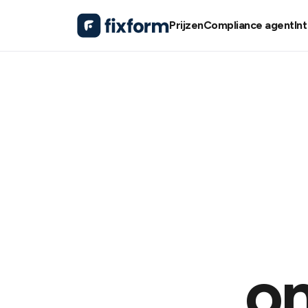
Prijzen
Compliance agent
In
on