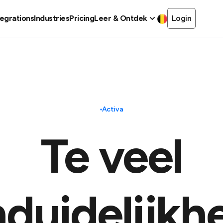
tegrations
Industries
Pricing
Leer & Ontdek
Login
Activa
Te veel
duidelijkh