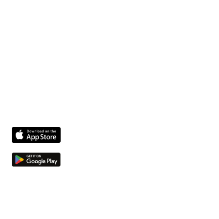
Fixform biedt uw facilitaire team een platform dat het
beheer vereenvoudigt, de veiligheid verbetert en de
activiteiten optimaliseert.
Product
Kwesties en taken
Compliance agent
Integrations