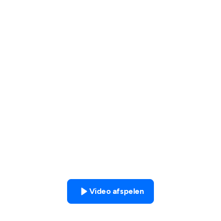
Gebruik je Fixform?
Heel eenvoudig.
Video afspelen