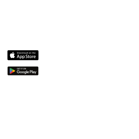
Fixform biedt uw facilitaire team een platform dat het
beheer vereenvoudigt, de veiligheid verbetert en de
activiteiten optimaliseert.
Product
Kwesties en taken
Compliance agent
Integrations
Bestanden en bedrijfsmiddelen
Bedrijf
Over ons
Jobs
Neem contact op